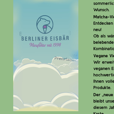
sommerlic
Wunsch.
Matcha-Vie
Entdecken 
neu!
Ob als wä
belebender
Kombinati
Vegane Vie
Wir erwei
veganen Ei
hochwerti
Ihnen voll
Produkte.
Der „neue 
bleibt uns
diesem Jah
Karte.