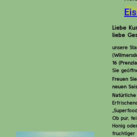
Ei
Liebe Ku
liebe Ges
unsere St
(Wilmersd
16 (Prenzl
Sie geöffn
Freuen Sie
neuen Sais
Natürliche
Erfrischen
„Superfood
Ob pur, fe
Honig oder
fruchtiger