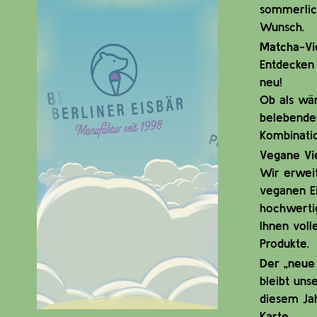
sommerlic
Wunsch.
Matcha-Vie
Entdecken 
neu!
Ob als wä
belebender
Kombinati
Vegane Vie
Wir erwei
veganen Ei
hochwerti
Ihnen voll
Produkte.
Der „neue 
bleibt uns
diesem Jah
Karte.