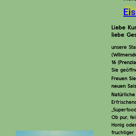
Ei
Liebe Ku
liebe Ges
unsere St
(Wilmersd
16 (Prenzl
Sie geöffn
Freuen Sie
neuen Sais
Natürliche
Erfrischen
„Superfood
Ob pur, fe
Honig oder
fruchtiger