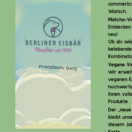
sommerlic
Wunsch.
Matcha-Vie
Entdecken 
neu!
Ob als wä
belebender
Kombinati
Vegane Vie
Wir erwei
veganen Ei
hochwerti
Ihnen voll
Produkte.
Der „neue 
bleibt uns
diesem Jah
Karte.