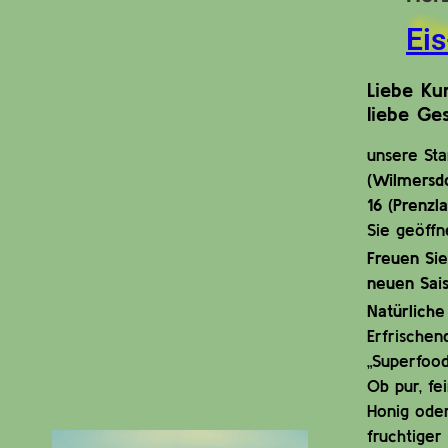
Ei
Liebe Ku
liebe Ges
unsere St
(Wilmersd
16 (Prenzl
Sie geöffn
Freuen Sie
neuen Sais
Natürliche
Erfrischen
„Superfood
Ob pur, fe
Honig oder
fruchtiger