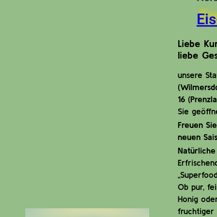
Ei
Liebe Ku
liebe Ges
unsere St
(Wilmersd
16 (Prenzl
Sie geöffn
Freuen Sie
neuen Sais
Natürliche
Erfrischen
„Superfood
Ob pur, fe
Honig oder
fruchtiger