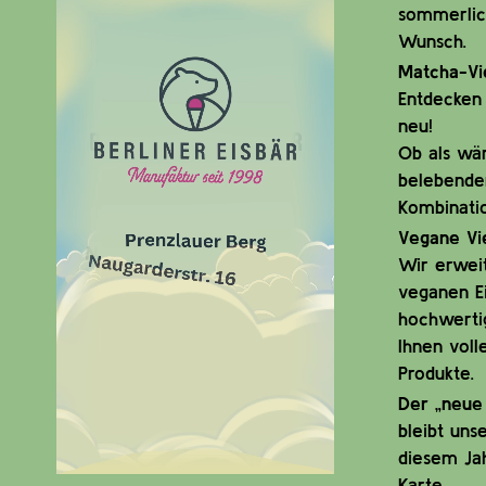
sommerlic
Wunsch.
Matcha-Vie
Entdecken 
neu!
Ob als wä
belebender
Kombinati
Vegane Vie
Wir erwei
veganen Ei
hochwerti
Ihnen voll
Produkte.
Der „neue 
bleibt uns
diesem Jah
Karte.