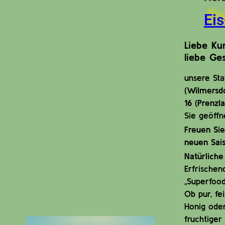
Ei
Liebe Ku
liebe Ges
unsere St
(Wilmersd
16 (Prenzl
Sie geöffn
Freuen Sie
neuen Sais
Natürliche
Erfrischen
„Superfood
Ob pur, fe
Honig oder
fruchtiger