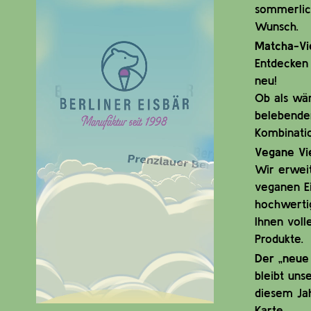
sommerlic
Wunsch.
Matcha-Vie
Entdecken 
neu!
Ob als wä
belebender
Kombinati
Vegane Vie
Wir erwei
veganen Ei
hochwerti
Ihnen voll
Produkte.
Der „neue 
bleibt uns
diesem Jah
Karte.