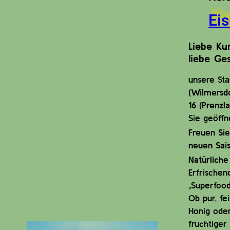
Ei
Liebe Ku
liebe Ges
unsere St
(Wilmersd
16 (Prenzl
Sie geöffn
Freuen Sie
neuen Sais
Natürliche
Erfrischen
„Superfood
Ob pur, fe
Honig oder
fruchtiger