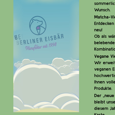
sommerlic
Wunsch.
Matcha-Vie
Entdecken 
neu!
Ob als wä
belebender
Kombinati
Vegane Vie
Wir erwei
veganen Ei
hochwerti
Ihnen voll
Produkte.
Der „neue 
bleibt uns
diesem Jah
Karte.