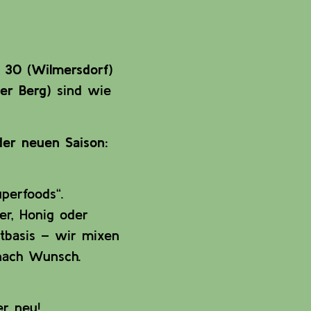
e 30 (Wilmersdorf)
er Berg)
sind wie
 der neuen Saison:
uperfoods“.
er, Honig oder
ftbasis – wir mixen
 nach Wunsch.
ker neu!