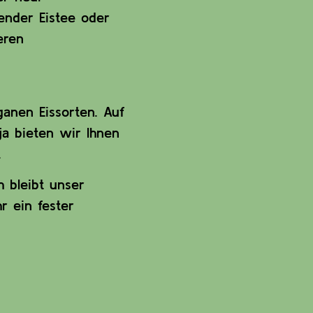
ender Eistee oder
eren
anen Eissorten. Auf
a bieten wir Ihnen
.
h bleibt unser
r ein fester