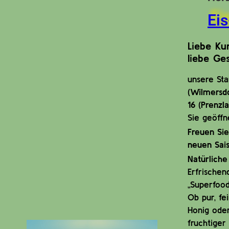
Ei
Liebe Ku
liebe Ges
unsere St
(Wilmersd
16 (Prenzl
Sie geöffn
Freuen Sie
neuen Sais
Natürliche
Erfrischen
„Superfood
Ob pur, fe
Honig oder
fruchtiger