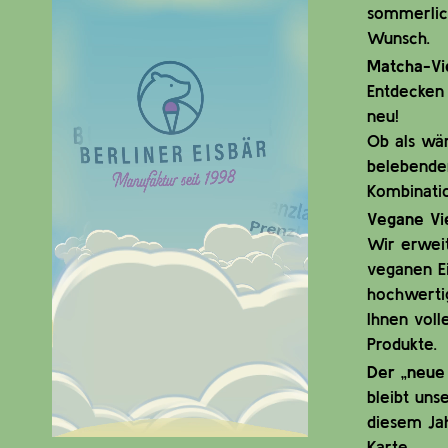
sommerlic
Wunsch.
Matcha-Vie
Entdecken 
neu!
Ob als wä
belebender
Kombinati
Vegane Vie
Wir erwei
veganen Ei
hochwerti
Ihnen voll
Produkte.
Der „neue 
bleibt uns
diesem Jah
Karte.